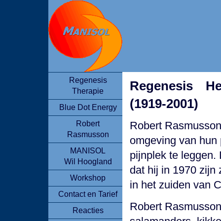
Regenesis
Regenesis H
Therapie
(1919-2001)
Blue Dot Energy
Robert
Robert Rasmusson hi
Rasmusson
omgeving van hun pi
MANISOL
pijnplek te leggen. 
Wil Hoogland
dat hij in 1970 zijn
Workshop
in het zuiden van Ca
Contact en Tarief
Robert Rasmusson v
Reacties