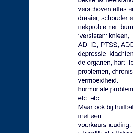
bekkenscheefstand
verschoven atlas e
draaier, schouder 
nekproblemen burn
‘versleten’ knieën,
ADHD, PTSS, ADD
depressie, klachte
de organen, hart- l
problemen, chroni
vermoeidheid,
hormonale proble
etc. etc.
Maar ook bij huilba
met een
voorkeurshouding.