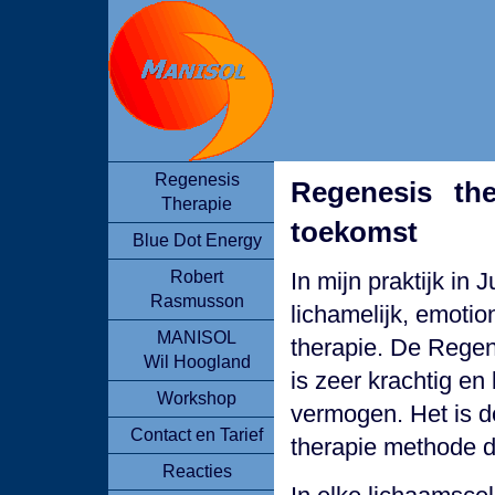
Regenesis
Regenesis the
Therapie
toekomst
Blue Dot Energy
Robert
In mijn praktijk in 
Rasmusson
lichamelijk, emoti
MANISOL
therapie. De Rege
Wil Hoogland
is zeer krachtig en
Workshop
vermogen. Het is de
Contact en Tarief
therapie methode di
Reacties