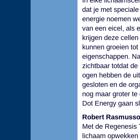
In elke lichaamscel
dat je met special
energie noemen we
van een eicel, als e
krijgen deze celle
kunnen groeien tot
eigenschappen. Na 
zichtbaar totdat de
ogen hebben de uite
gesloten en de orga
nog maar groter te
Dot Energy gaan s
Robert Rasmusson
Met de Regenesis T
lichaam opwekken e