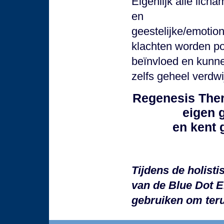
Eigenlijk alle licha
en
geestelijke/emotio
klachten worden pos
beïnvloed en kunn
zelfs geheel verdwi
Regenesis Thera
eigen 
en kent 
Tijdens de holist
van de Blue Dot E
gebruiken om teru